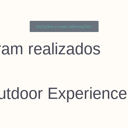
Incrições e mais informações
ram realizados
.
utdoor Experience