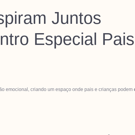
piram Juntos
tro Especial Pais
ção emocional, criando um espaço onde pais e crianças podem